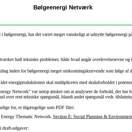
Bølgeenergi Netværk
t i bølgeenergi, har det været meget vanskeligt at udnytte bølgeenergi på
ftværker haft tekniske problemer, både hvad angår overlevelsesevne og 
kling inden for bølgeenergi meget omkostningskrævende som følge af de 
r, idet energiproduktionen skal multipliceres med skalaforholdet i potense
ergy Network" var netop ønsket om at analysere de forhold, der har ha
d over rent tekniske spørgsmål, blandt andet spørgsmål vedr. tilslutning t
rlige for, er tilgængelige som PDF filer:
e Energy Thematic Network.
Section E: Social Planning & Environment
 draft-udgaver: