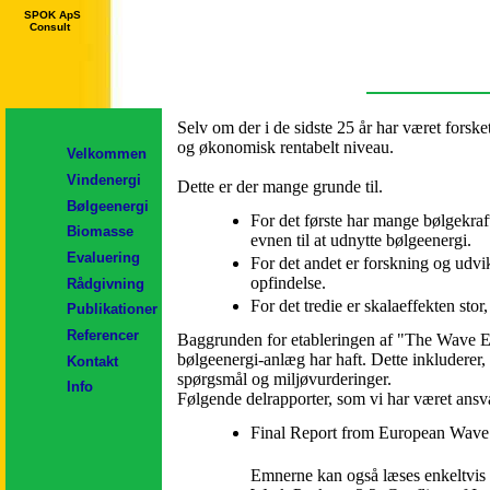
SPOK ApS
Consult
Selv om der i de sidste 25 år har været forske
og økonomisk rentabelt niveau.
Velkommen
Vindenergi
Dette er der mange grunde til.
Bølgeenergi
For det første har mange bølgekra
Biomasse
evnen til at udnytte bølgeenergi.
Evaluering
For det andet er forskning og udvi
opfindelse.
Rådgivning
For det tredie er skalaeffekten sto
Publikationer
Referencer
Baggrunden for etableringen af "The Wave En
bølgeenergi-anlæg har haft. Dette inkluderer, u
Kontakt
spørgsmål og miljøvurderinger.
Info
Følgende delrapporter, som vi har været ansva
Final Report from European Wav
Emnerne kan også læses enkeltvis i