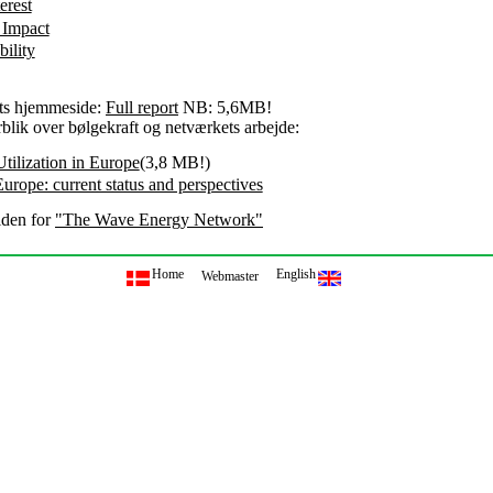
erest
 Impact
ility
ets hjemmeside:
Full report
NB: 5,6MB!
rblik over bølgekraft og netværkets arbejde:
ilization in Europe
(3,8 MB!)
rope: current status and perspectives
iden for
"The Wave Energy Network"
Home
English
Webmaster